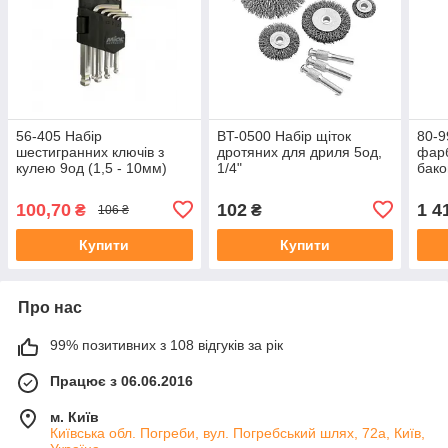
56-405 Набір
BT-0500 Набір щіток
80-9
шестигранних ключів з
дротяних для дриля 5од,
фарб
кулею 9од (1,5 - 10мм)
1/4"
бако
100,70
102
1 4
₴
₴
106 ₴
Купити
Купити
Про нас
99% позитивних з 108 відгуків за рік
Працює з 06.06.2016
м. Київ
Київська обл. Погреби, вул. Погребський шлях, 72а, Київ,