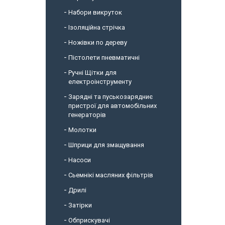
Набори викруток
Ізоляційна стрічка
Ножівки по дереву
Пістолети пневматичні
Ручні Щітки для
електроінструменту
Зарядні та пуськозарядниє
пристрої для автомобільних
генераторів
Молотки
Шприци для змащування
Насоси
Сьемнікі масляних фільтрів
Дрилі
Затірки
Обприскувачі