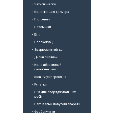
Захисні маски
Волосінь для тримера
Пістолети
Паяльники
Біти
Плоскогубці
Зварювальний дріт
Диски пиляльні
Коло абразивний
самоклеючий
Шланги універсальні
Рулетки
Ніж-для опоряджувальних
робіт
Нагрівальні побутові апарати
Фарбопульти