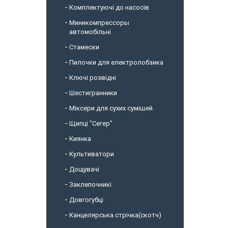
Комплектуючі до насосів
Миникомпрессоры
автомобільні
Стамески
Пилочки для електролобзика
Ключі розвідні
Шестигранники
Міксери для сухих сумішей
Щипці "Сегер"
Киянка
Культиватори
Дощувачі
Заклепочникі
Довгогубці
Канцелярська стрічка(скотч)