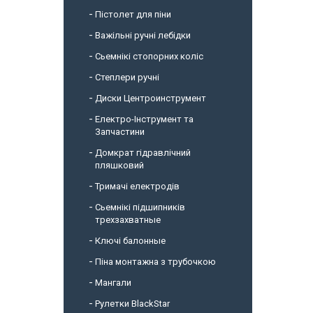
Пістолет для піни
Важільні ручні лебідки
Сьемнікі стопорних коліс
Степлери ручні
Диски Центроинструмент
Електро-Інструмент та
Запчастини
Домкрат гідравлічний
пляшковий
Тримачі електродів
Сьемнікі підшипників
трехзахватные
Ключі балонные
Піна монтажна з трубочкою
Мангали
Рулетки BlackStar