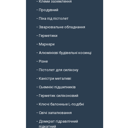
Клеми заземлення
Продувний
Піна під пістолет
Зварювальне обладнання
Герметики
Маркери
Алюмінієві будівельні косинці
Різне
Пістолет для силікону
Каністри металеві
Сьемнікі підшипників
Герметик силіконовий
Ключі балонные L-подібні
Свічі запалювання
Домкрат гідравлічний
підкатний