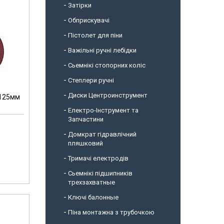
Затірки
Обприскувачі
Пістолет для піни
Важільні ручні лебідки
Сьемнікі стопорних коліс
Степлери ручні
Диски Центроинструмент
.125мм
Електро-Інструмент та
Запчастини
Домкрат гідравлічний
пляшковий
Тримачі електродів
Сьемнікі підшипників
трехзахватные
Ключі балонные
Піна монтажна з трубочкою