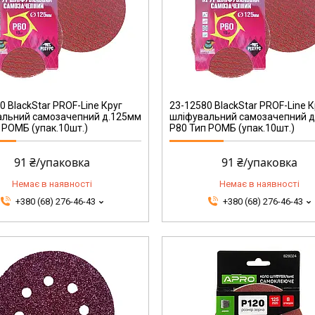
23-12580
0 BlackStar PROF-Line Круг
23-12580 BlackStar PROF-Line К
альний самозачепний д.125мм
шліфувальний самозачепний 
 РОМБ (упак.10шт.)
Р80 Тип РОМБ (упак.10шт.)
91 ₴/упаковка
91 ₴/упаковка
Немає в наявності
Немає в наявності
+380 (68) 276-46-43
+380 (68) 276-46-43