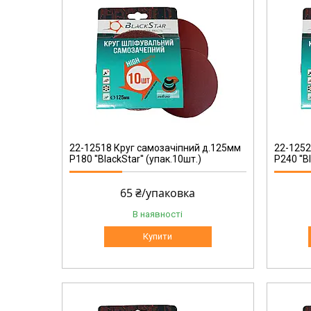
22-12524
22-12518 Круг самозачіпний д.125мм
22-1252
Р180 ''BlackStar'' (упак.10шт.)
Р240 ''B
65 ₴/упаковка
В наявності
Купити