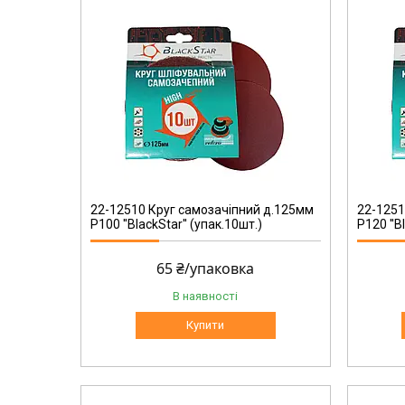
22-12512
22-12510 Круг самозачіпний д.125мм
22-1251
Р100 ''BlackStar'' (упак.10шт.)
Р120 ''B
65 ₴/упаковка
В наявності
Купити