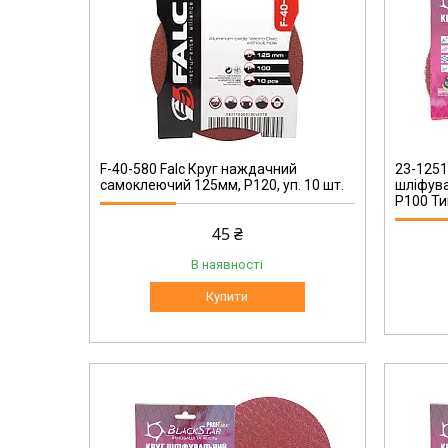
23-12510
F-40-580 Falc Круг наждачний
23-1251
самоклеючий 125мм, P120, уп. 10 шт.
шліфув
Р100 Ти
45 ₴
В наявності
Купити