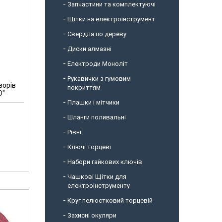
Запчастини та комплектуючі
Щітки на електроінструмент
Свердла по дереву
Диски алмазні
Електроди Моноліт
Рукавички з гумовим
ворів
покриттям
O"
Плашки і мітчики
Шланги поливальні
Рівні
Ключі торцеві
Набори гайкових ключів
Чашкові Щітки для
електроінструменту
Круг пелюстковий торцевій
Захисні окуляри