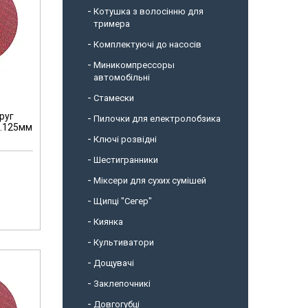
Котушка з волосінню для
тримера
Комплектуючі до насосів
Миникомпрессоры
автомобільні
Стамески
руг
Пилочки для електролобзика
д.125мм
Ключі розвідні
Шестигранники
Міксери для сухих сумішей
Щипці "Сегер"
Киянка
Культиватори
Дощувачі
Заклепочникі
Довгогубці