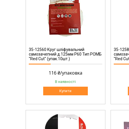
35-12580
35-12560 Круг шліфувальний
35-1258
самозачепний д.125мм Р60 Тип РОМБ
самоза
"Red Cut" (упак.10шт.)
"Red Cut
116 ₴/упаковка
В наявності
Купити