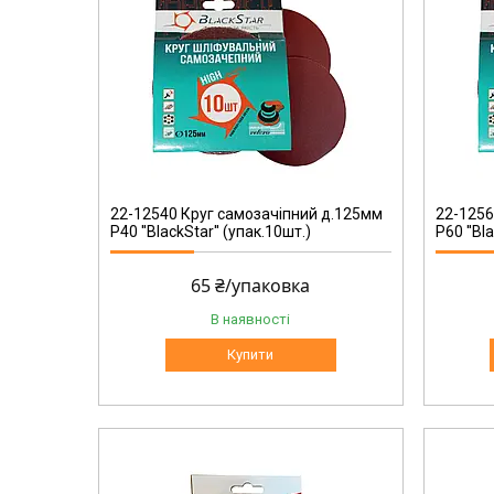
22-12560
22-12540 Круг самозачіпний д.125мм
22-1256
Р40 ''BlackStar'' (упак.10шт.)
Р60 ''Bl
65 ₴/упаковка
В наявності
Купити