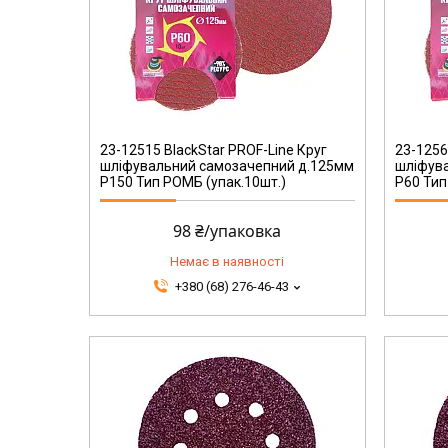
23-12560
23-12515 BlackStar PROF-Line Круг
23-1256
шліфувальний самозачепний д.125мм
шліфув
Р150 Тип РОМБ (упак.10шт.)
Р60 Тип
98 ₴/упаковка
Немає в наявності
+380 (68) 276-46-43