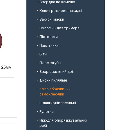
Свердла по каменю
Ключі рожково-накидні
Захисні маски
Волосінь для тримера
Пістолети
Паяльники
Біти
Плоскогубці
.125мм
Зварювальний дріт
Диски пиляльні
Коло абразивний
самоклеючий
Шланги універсальні
Рулетки
Ніж-для опоряджувальних
робіт