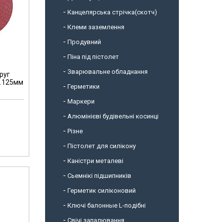
Канцелярська стрічка(скотч)
Клеми заземлення
Продувний
Піна під пістолет
Зварювальне обладнання
руг
д.125мм
Герметики
Маркери
Алюмінієві будівельні косинці
Різне
Пістолет для силікону
Каністри металеві
Сьемнікі підшипників
Герметик силіконовий
Ключі балонные L-подібні
Свічі запалювання