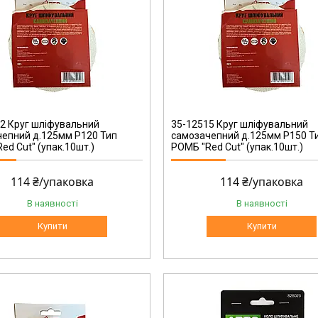
35-12515
2 Круг шліфувальний
35-12515 Круг шліфувальний
епний д.125мм Р120 Тип
самозачепний д.125мм Р150 Т
ed Cut" (упак.10шт.)
РОМБ "Red Cut" (упак.10шт.)
114 ₴/упаковка
114 ₴/упаковка
В наявності
В наявності
Купити
Купити