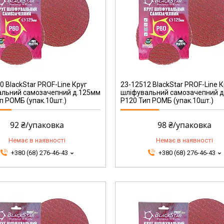
23-12512
0 BlackStar PROF-Line Круг
23-12512 BlackStar PROF-Line К
альний самозачепний д.125мм
шліфувальний самозачепний 
п РОМБ (упак.10шт.)
Р120 Тип РОМБ (упак.10шт.)
92 ₴/упаковка
98 ₴/упаковка
Немає в наявності
Немає в наявності
+380 (68) 276-46-43
+380 (68) 276-46-43