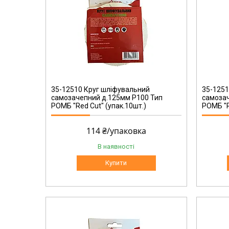
35-12512
35-12510 Круг шліфувальний
35-1251
самозачепний д.125мм Р100 Тип
самозач
РОМБ "Red Cut" (упак.10шт.)
РОМБ "R
114 ₴/упаковка
В наявності
Купити