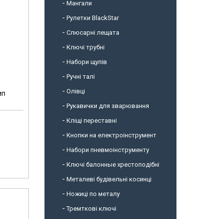
Мангали
Рулетки BlackStar
Слюсарні лещата
Ключі трубні
Набори щупів
Ручні талі
Олівці
ип
Рукавички для зварювання
Кліщі переставні
Кнопки на електроінструмент
Набори пневмоінструменту
Ключі балонные хрестоподібні
Металеві будівельні косинці
Ножиці по металу
Тремткові ключі