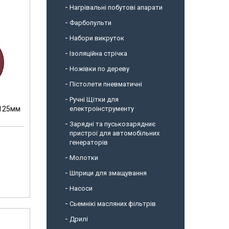
Нагрівальні побутові апарати
Фарбопульти
Набори викруток
Ізоляційна стрічка
Ножівки по дереву
Пістолети пневматичні
Ручні Щітки для
.125мм
електроінструменту
Зарядні та пуськозарядниє
пристрої для автомобільних
генераторів
Молотки
Шприци для змащування
Насоси
Сьемнікі масляних фільтрів
Дрилі