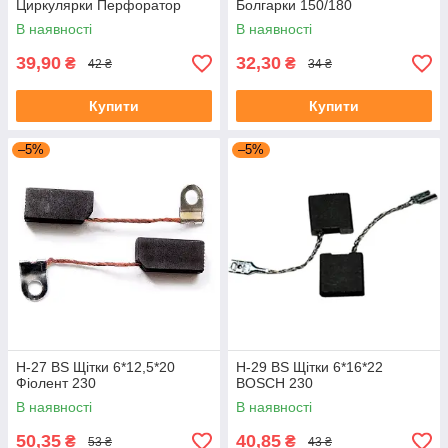
Циркулярки Перфоратор
Болгарки 150/180
В наявності
В наявності
39,90
32,30
₴
₴
42 ₴
34 ₴
Купити
Купити
–5%
–5%
H-27 BS Щітки 6*12,5*20
H-29 BS Щітки 6*16*22
Фіолент 230
BOSCH 230
В наявності
В наявності
50,35
40,85
₴
₴
53 ₴
43 ₴