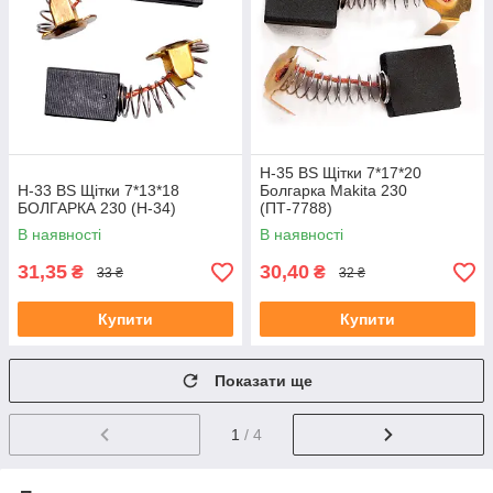
H-35 BS Щітки 7*17*20
H-33 BS Щітки 7*13*18
Болгарка Makita 230
БОЛГАРКА 230 (H-34)
(ПТ-7788)
В наявності
В наявності
31,35
30,40
₴
₴
33 ₴
32 ₴
Купити
Купити
Показати ще
1
/ 4