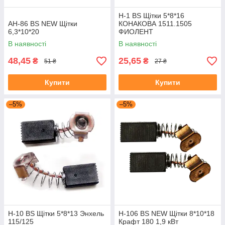
H-1 BS Щітки 5*8*16
AH-86 BS NEW Щітки
КОНАКОВА 1511.1505
6,3*10*20
ФИОЛЕНТ
В наявності
В наявності
48,45
25,65
₴
₴
51 ₴
27 ₴
Купити
Купити
–5%
–5%
H-10 BS Щітки 5*8*13 Энхель
H-106 BS NEW Щітки 8*10*18
115/125
Крафт 180 1,9 кВт