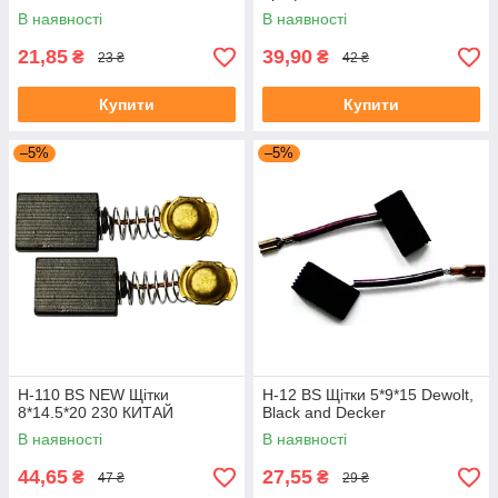
В наявності
В наявності
21,85
39,90
₴
₴
23 ₴
42 ₴
Купити
Купити
–5%
–5%
H-110 BS NEW Щітки
H-12 BS Щітки 5*9*15 Dewolt,
8*14.5*20 230 КИТАЙ
Black and Decker
В наявності
В наявності
44,65
27,55
₴
₴
47 ₴
29 ₴