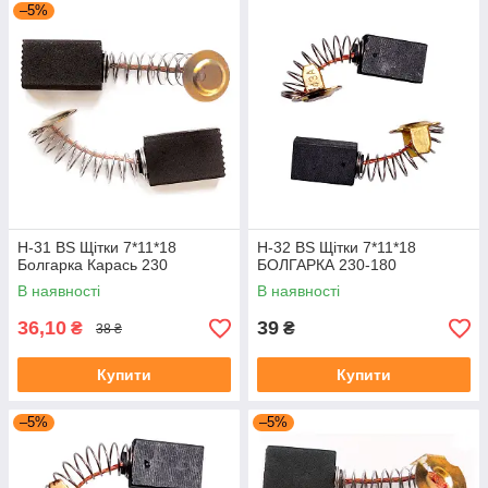
–5%
H-31 BS Щітки 7*11*18
H-32 BS Щітки 7*11*18
Болгарка Карась 230
БОЛГАРКА 230-180
В наявності
В наявності
36,10
39
₴
₴
38 ₴
Купити
Купити
–5%
–5%