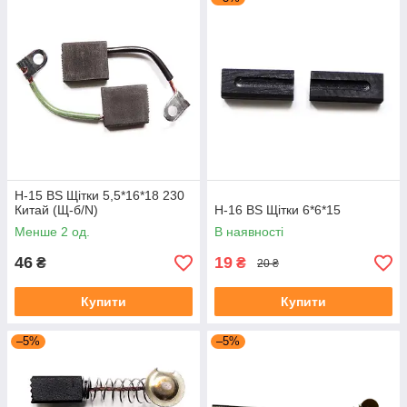
H-15 BS Щітки 5,5*16*18 230
Китай (Щ-б/N)
H-16 BS Щітки 6*6*15
Менше 2 од.
В наявності
46
19
₴
₴
20 ₴
Купити
Купити
–5%
–5%