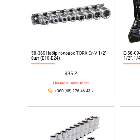
E-58-094
58-360 Набір головок TORX Cr-V 1/2"
E-58-09
8шт (E10-E24)
1/2", 1/
435 ₴
Немає в наявності
+380 (68) 276-46-43