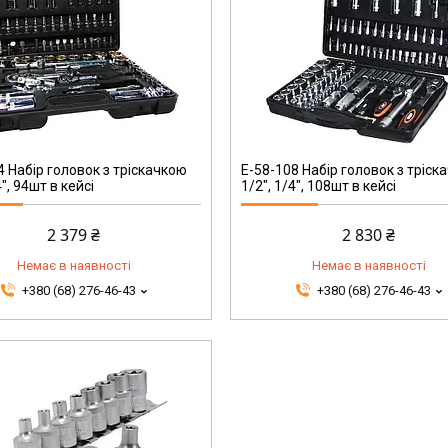
E-58-108
4 Набір головок з тріскачкою
E-58-108 Набір головок з тріск
4", 94шт в кейсі
1/2", 1/4", 108шт в кейсі
2 379 ₴
2 830 ₴
Немає в наявності
Немає в наявності
+380 (68) 276-46-43
+380 (68) 276-46-43