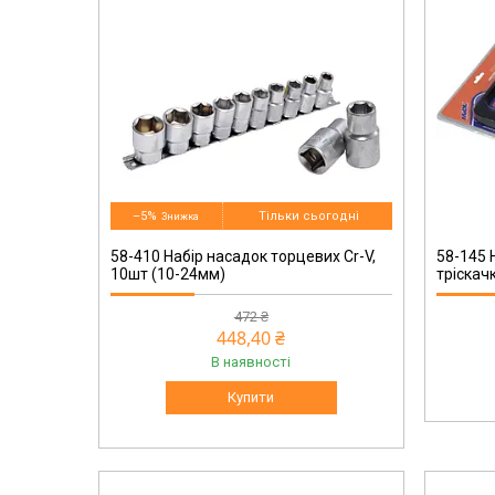
58-145
–5%
Тільки сьогодні
58-410 Набір насадок торцевих Cr-V,
58-145 
10шт (10-24мм)
тріскачк
472 ₴
448,40 ₴
В наявності
Купити