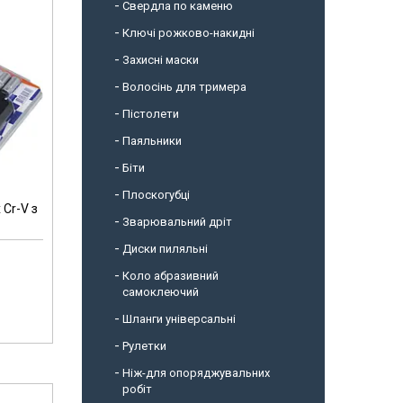
Свердла по каменю
Ключі рожково-накидні
Захисні маски
Волосінь для тримера
Пістолети
Паяльники
Біти
Плоскогубці
 Cr-V з
Зварювальний дріт
Диски пиляльні
Коло абразивний
самоклеючий
Шланги універсальні
Рулетки
Ніж-для опоряджувальних
робіт