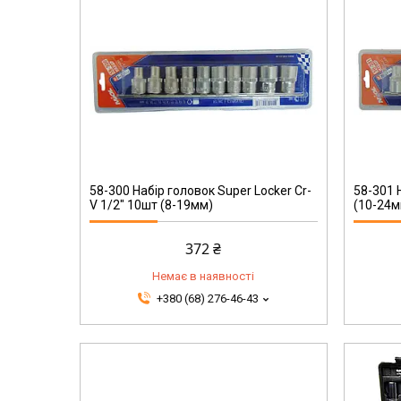
58-301
58-300 Набір головок Super Locker Cr-
58-301 
V 1/2" 10шт (8-19мм)
(10-24м
372 ₴
Немає в наявності
+380 (68) 276-46-43