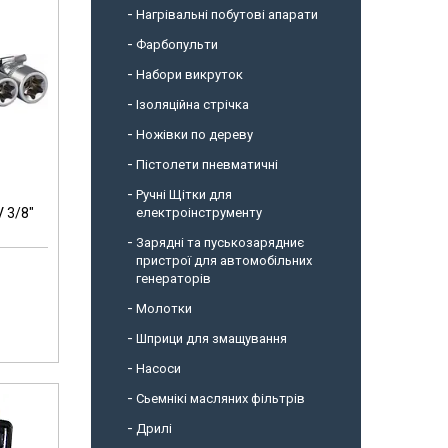
Нагрівальні побутові апарати
Фарбопульти
Набори викруток
Ізоляційна стрічка
Ножівки по дереву
Пістолети пневматичні
Ручні Щітки для
 3/8"
електроінструменту
Зарядні та пуськозарядниє
пристрої для автомобільних
генераторів
Молотки
Шприци для змащування
Насоси
Сьемнікі масляних фільтрів
Дрилі