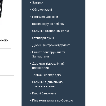
Затірки
Обприскувачі
Пістолет для піни
Важільні ручні лебідки
Сьемнікі стопорних коліс
Степлери ручні
ачкою
Диски Центроинструмент
Електро-Інструмент та
Запчастини
Домкрат гідравлічний
пляшковий
Тримачі електродів
Сьемнікі підшипників
трехзахватные
Ключі балонные
Піна монтажна з трубочкою