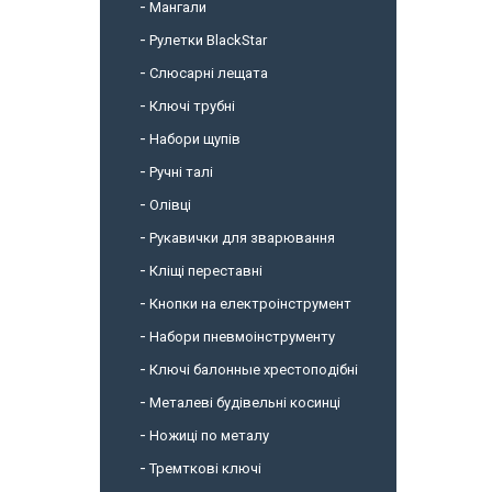
Мангали
Рулетки BlackStar
Слюсарні лещата
Ключі трубні
Набори щупів
Ручні талі
Олівці
Рукавички для зварювання
Кліщі переставні
Кнопки на електроінструмент
Набори пневмоінструменту
Ключі балонные хрестоподібні
Металеві будівельні косинці
Ножиці по металу
Тремткові ключі