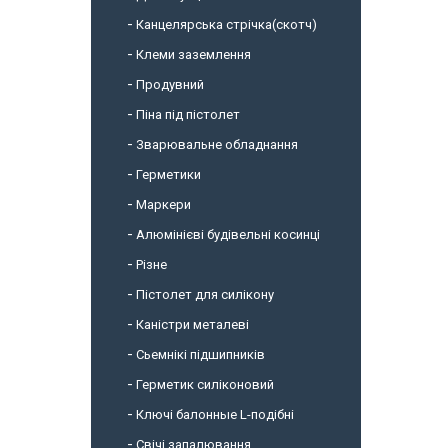
Канцелярська стрічка(скотч)
Клеми заземлення
Продувний
Піна під пістолет
Зварювальне обладнання
Герметики
Маркери
Алюмінієві будівельні косинці
Різне
Пістолет для силікону
Каністри металеві
Сьемнікі підшипників
Герметик силіконовий
Ключі балонные L-подібні
Свічі запалювання