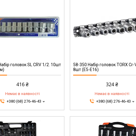
58-350
Набір головок SL CRV 1/2. 10шт
58-350 Набір головок TORX Cr-V
м)
8шт (E5-E16)
416 ₴
324 ₴
Немає в наявності
Немає в наявності
+380 (68) 276-46-43
+380 (68) 276-46-43