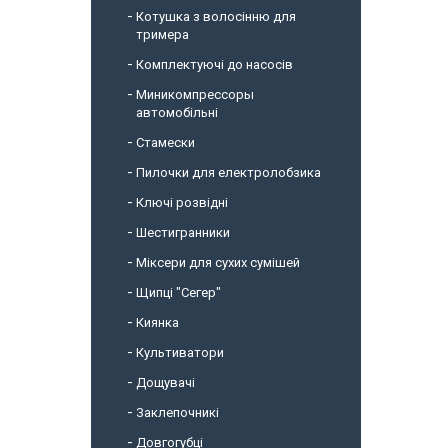
Котушка з волосінню для
тримера
Комплектуючі до насосів
Миникомпрессоры
автомобільні
Стамески
Пилочки для електролобзика
Ключі розвідні
Шестигранники
Міксери для сухих сумішей
Щипці "Сегер"
Киянка
Культиватори
Дощувачі
Заклепочникі
Довгогубці