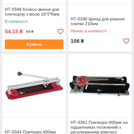
НТ-0348 Колесо змінне для
плиткорізу з віссю 16*2*6мм
НТ-0340 Щипці для різання
В наявності
плитки 210мм
54,15
Немає в наявності
₴
57 ₴
106
₴
Купити
НТ-0361 Плиткоріз 400мм на
підшипниках посилений з
НТ-0344 Плиткоріз 400мм
регулюванням ріжучого