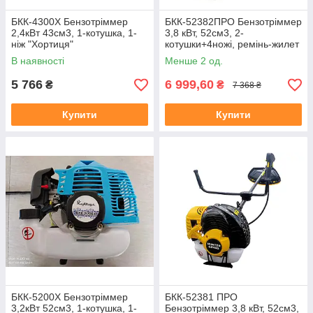
БКК-4300Х Бензотріммер
БКК-52382ПРО Бензотріммер
2,4кВт 43см3, 1-котушка, 1-
3,8 кВт, 52см3, 2-
ніж "Хортиця"
котушки+4ножі, ремінь-жилет
"Hunter grass"
В наявності
Менше 2 од.
5 766
6 999,60
₴
₴
7 368 ₴
Купити
Купити
БКК-5200Х Бензотріммер
БКК-52381 ПРО
3,2кВт 52см3, 1-котушка, 1-
Бензотріммер 3,8 кВт, 52см3,