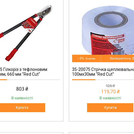
35-20075
–5%
Залишилось 3
5 Гілкоріз з тефлоновим
35-20075 Стрічка щеплювальн
ям, 660 мм "Red Cut"
100мx30мм "Red Cut"
126 ₴
803 ₴
119,70 ₴
В наявності
В наявності
Купити
Купити