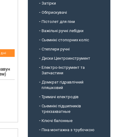
Затірки
Обприскувачі
Пістолет для піни
Важільні ручні лебідки
Сьемнікі стопорних коліс
Степлери ручні
 дні
Диски Центроинструмент
Електро-Інструмент та
чавун
Запчастини
зм)
Домкрат гідравлічний
пляшковий
Тримачі електродів
Сьемнікі підшипників
трехзахватные
Ключі балонные
Піна монтажна з трубочкою