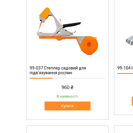
99-104
99-037 Степлер садовий для
99-104 
підв'язування рослин
960 ₴
В наявності
Купити