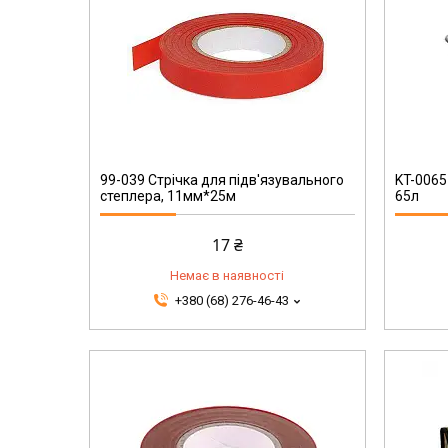
KT-0065
99-039 Стрічка для підв'язувального
KT-0065
степлера, 11мм*25м
65л
17 ₴
Немає в наявності
+380 (68) 276-46-43