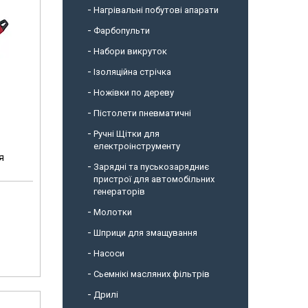
Нагрівальні побутові апарати
Фарбопульти
Набори викруток
Ізоляційна стрічка
Ножівки по дереву
Пістолети пневматичні
Ручні Щітки для
електроінструменту
я
Зарядні та пуськозарядниє
пристрої для автомобільних
генераторів
Молотки
Шприци для змащування
Насоси
Сьемнікі масляних фільтрів
Дрилі