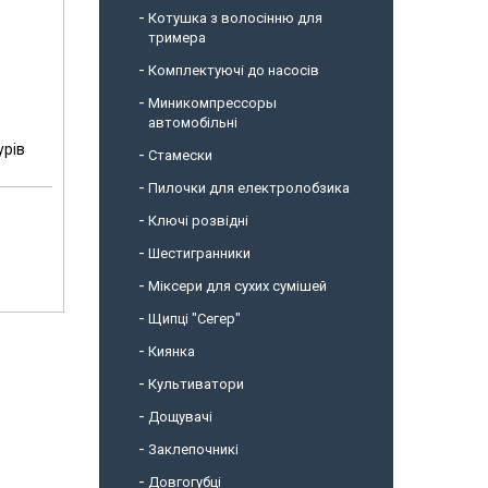
Котушка з волосінню для
тримера
Комплектуючі до насосів
Миникомпрессоры
автомобільні
урів
Стамески
Пилочки для електролобзика
Ключі розвідні
Шестигранники
Міксери для сухих сумішей
Щипці "Сегер"
Киянка
Культиватори
Дощувачі
Заклепочникі
Довгогубці