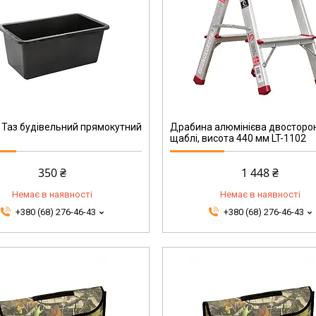
LT-1102
 Таз будівельний прямокутний
Драбина алюмінієва двосторо
щаблі, висота 440 мм LT-1102
350 ₴
1 448 ₴
Немає в наявності
Немає в наявності
+380 (68) 276-46-43
+380 (68) 276-46-43