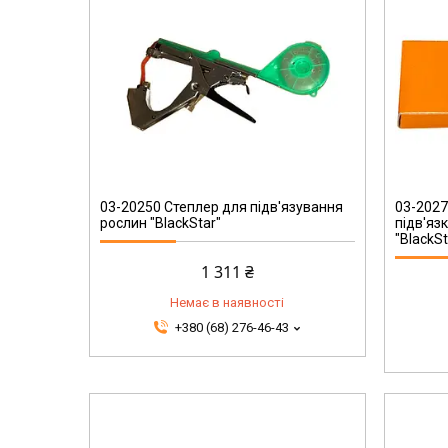
03-20270
03-20250 Степлер для підв'язування
03-2027
рослин "BlackStar"
підв'яз
"BlackSt
1 311 ₴
Немає в наявності
+380 (68) 276-46-43