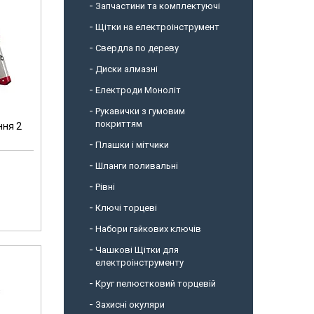
Запчастини та комплектуючі
Щітки на електроінструмент
Свердла по дереву
Диски алмазні
Електроди Моноліт
Рукавички з гумовим
покриттям
ння 2
Плашки і мітчики
Шланги поливальні
Рівні
Ключі торцеві
Набори гайкових ключів
Чашкові Щітки для
електроінструменту
Круг пелюстковий торцевій
Захисні окуляри