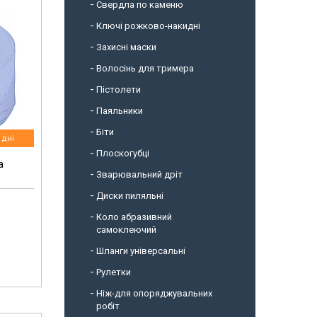
Свердла по каменю
Ключі рожково-накидні
Захисні маски
Волосінь для тримера
Пістолети
Паяльники
Біти
 дні
Плоскогубці
а
Зварювальний дріт
Диски пиляльні
Коло абразивний
самоклеючий
Шланги універсальні
Рулетки
Ніж-для опоряджувальних
робіт