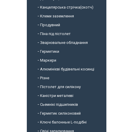
Канцелярська стрічка(скотч)
Клеми заземлення
Продувний
Піна під пістолет
Зварювальне обладнання
Герметики
Маркери
Алюмінієві будівельні косинці
Різне
Пістолет для силікону
Каністри металеві
Сьемнікі підшипників
Герметик силіконовий
Ключі балонные L-подібні
Свічі запалювання