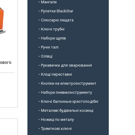
Мангали
Рулетки BlackStar
Слюсарні лещата
Ключі трубні
Набори щупів
Ручні талі
Олівці
дового
Рукавички для зварювання
Кліщі переставні
Кнопки на електроінструмент
Набори пневмоінструменту
Ключі балонные хрестоподібні
Металеві будівельні косинці
Ножиці по металу
Тремткові ключі