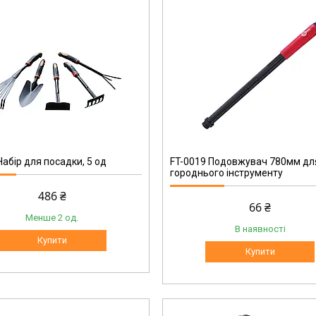
FT-0019
Набір для посадки, 5 од
FT-0019 Подовжувач 780мм дл
городнього інструменту
486 ₴
66 ₴
Менше 2 од.
В наявності
Купити
Купити