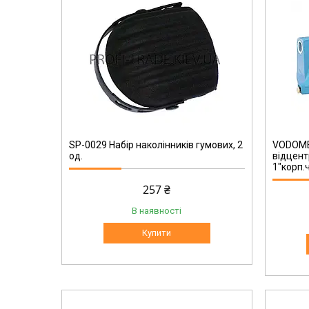
VO0019
SP-0029 Набір наколінників гумових, 2
VODOME
од.
відцент
1"корп.
257 ₴
В наявності
Купити