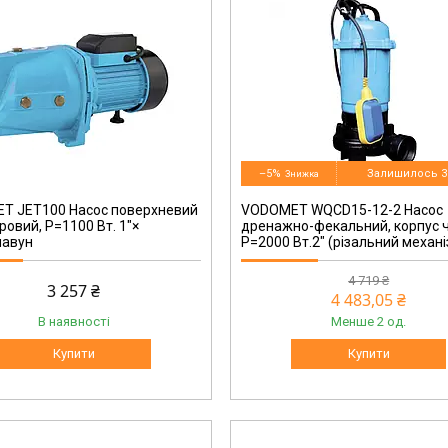
VO0024
–5%
Залишилось 3
T JET100 Насос поверхневий
VODOMET WQCD15-12-2 Насос
ровий, P=1100 Вт. 1"×
дренажно-фекальний, корпус 
чавун
P=2000 Вт.2" (різальний механі
4 719 ₴
3 257 ₴
4 483,05 ₴
В наявності
Менше 2 од.
Купити
Купити