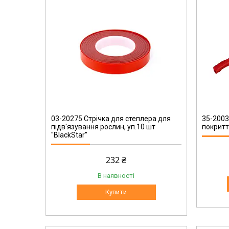
35-20035
03-20275 Стрічка для степлера для
35-2003
підв'язування рослин, уп.10 шт
покритт
"BlackStar"
232 ₴
В наявності
Купити