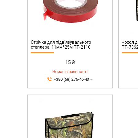
ПТ-7362
Стрічка для підв'язувального
Чохол д
степлера, 11мм*25м ПТ-2110
ПТ-736
15 ₴
Немає в наявності
+380 (68) 276-46-43