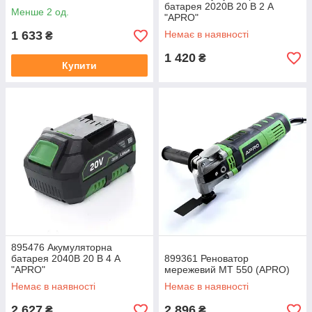
батарея 2020B 20 В 2 А
Менше 2 од.
"APRO"
1 633
Немає в наявності
₴
1 420
₴
Купити
895476 Акумуляторна
батарея 2040B 20 В 4 А
899361 Реноватор
"APRO"
мережевий MT 550 (APRO)
Немає в наявності
Немає в наявності
2 627
2 896
₴
₴