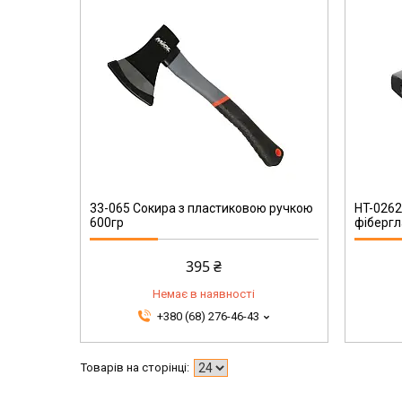
HT-0262
33-065 Сокира з пластиковою ручкою
HT-0262
600гр
фібергл
395 ₴
Немає в наявності
+380 (68) 276-46-43