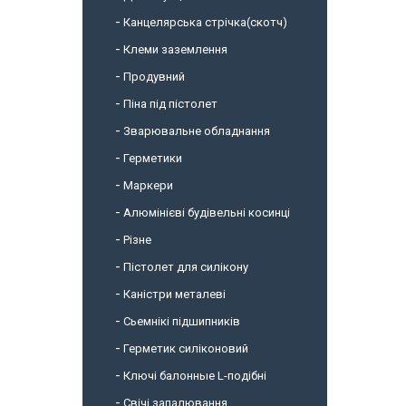
Канцелярська стрічка(скотч)
Клеми заземлення
Продувний
Піна під пістолет
Зварювальне обладнання
Герметики
Маркери
Алюмінієві будівельні косинці
Різне
Пістолет для силікону
Каністри металеві
Сьемнікі підшипників
Герметик силіконовий
Ключі балонные L-подібні
Свічі запалювання