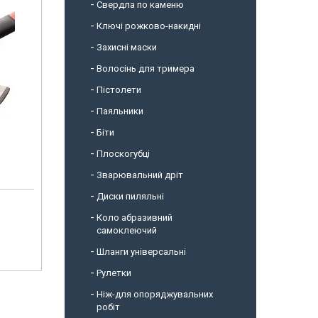
Свердла по каменю
Ключі рожково-накидні
Захисні маски
Волосінь для тримера
Пістолети
Паяльники
Біти
Плоскогубці
Зварювальний дріт
Диски пиляльні
Коло абразивний
самоклеючий
Шланги універсальні
Рулетки
Ніж-для опоряджувальних
робіт