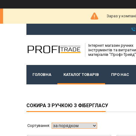
Зараз у компан
Інтернет магазин ручних
інструментів та витратни
матеріалів "Профі-Трейд"
ГОЛОВНА
КАТАЛОГ ТОВАРІВ
ПРО НАС
СОКИРА З РУЧКОЮ З ФІБЕРГЛАСУ