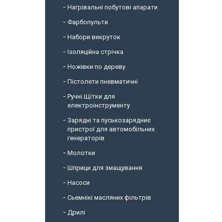
Нагрівальні побутові апарати
Фарбопульти
Набори викруток
Ізоляційна стрічка
Ножівки по дереву
Пістолети пневматичні
Ручні Щітки для
електроінструменту
Зарядні та пуськозарядниє
пристрої для автомобільних
генераторів
Молотки
Шприци для змащування
Насоси
Сьемнікі масляних фільтрів
Дрилі