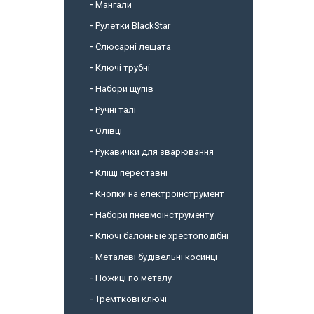
Мангали
Рулетки BlackStar
Слюсарні лещата
Ключі трубні
Набори щупів
Ручні талі
Олівці
Рукавички для зварювання
Кліщі переставні
Кнопки на електроінструмент
Набори пневмоінструменту
Ключі балонные хрестоподібні
Металеві будівельні косинці
Ножиці по металу
Тремткові ключі