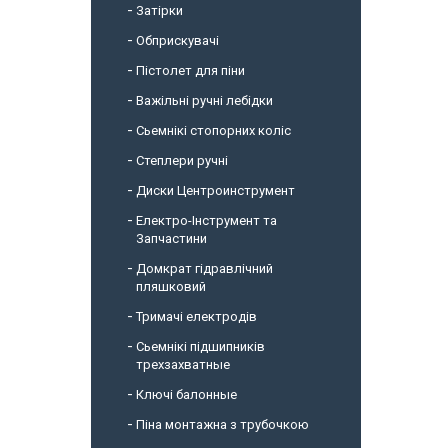
Затірки
Обприскувачі
Пістолет для піни
Важільні ручні лебідки
Сьемнікі стопорних коліс
Степлери ручні
Диски Центроинструмент
Електро-Інструмент та
Запчастини
Домкрат гідравлічний
пляшковий
Тримачі електродів
Сьемнікі підшипників
трехзахватные
Ключі балонные
Піна монтажна з трубочкою