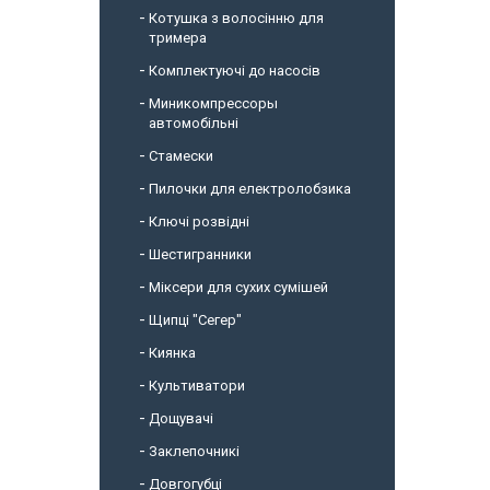
Котушка з волосінню для
тримера
Комплектуючі до насосів
Миникомпрессоры
автомобільні
Стамески
Пилочки для електролобзика
Ключі розвідні
Шестигранники
Міксери для сухих сумішей
Щипці "Сегер"
Киянка
Культиватори
Дощувачі
Заклепочникі
Довгогубці