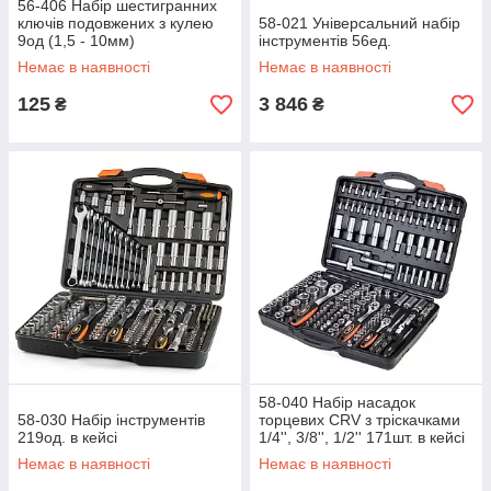
56-406 Набір шестигранних
ключів подовжених з кулею
58-021 Універсальний набір
9од (1,5 - 10мм)
інструментів 56ед.
Немає в наявності
Немає в наявності
125
3 846
₴
₴
58-040 Набір насадок
58-030 Набір інструментів
торцевих CRV з тріскачками
219од. в кейсі
1/4'', 3/8'', 1/2'' 171шт. в кейсі
Немає в наявності
Немає в наявності