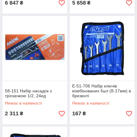
6 847
5 658
₴
₴
E-51-706 Набір ключів
58-151 Набір насадок з
комбінованих 6шт (8-17мм) в
тріскачкою 1/2, 24ед
брезенті
Немає в наявності
Немає в наявності
2 311
167
₴
₴