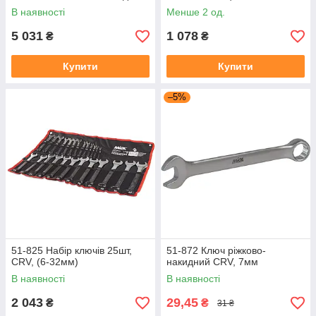
PREMIUM
В наявності
Менше 2 од.
5 031
1 078
₴
₴
Купити
Купити
–5%
51-825 Набір ключів 25шт,
51-872 Ключ ріжково-
CRV, (6-32мм)
накидний CRV, 7мм
В наявності
В наявності
2 043
29,45
₴
₴
31 ₴