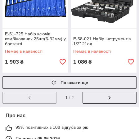
E-51-725 Набір ключів
комбінованих 25шт(6-32мм) у
E-58-021 Набір інструментів
брезенті
1/2" 21од.
Немає в наявності
Немає в наявності
1 903
1 086
₴
₴
Показати ще
1
/ 2
Про нас
99% позитивних з 108 відгуків за рік
Працює з 06.06.2016