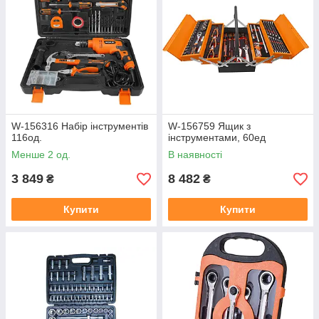
W-156316 Набір інструментів
W-156759 Ящик з
116од.
інструментами, 60ед
Менше 2 од.
В наявності
3 849
8 482
₴
₴
Купити
Купити