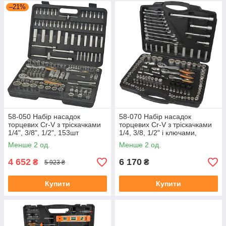
–21%
58-050 Набір насадок
58-070 Набір насадок
торцевих Cr-V з тріскачками
торцевих Cr-V з тріскачками
1/4", 3/8", 1/2", 153шт
1/4, 3/8, 1/2" і ключами,
120шт
Менше 2 од.
Менше 2 од.
4 652
6 170
₴
₴
5 923 ₴
Купити
Купити