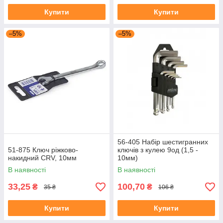
Купити
Купити
–5%
–5%
56-405 Набір шестигранних
51-875 Ключ ріжково-
ключів з кулею 9од (1,5 -
накидний CRV, 10мм
10мм)
В наявності
В наявності
33,25
100,70
₴
₴
35 ₴
106 ₴
Купити
Купити