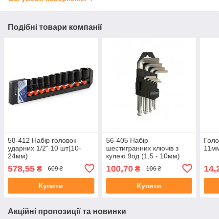
Подібні товари компанії
58-412 Набір головок
56-405 Набір
Голо
ударних 1/2" 10 шт(10-
шестигранних ключів з
11м
24мм)
кулею 9од (1,5 - 10мм)
578,55
100,70
14,
₴
₴
609 ₴
106 ₴
Купити
Купити
Акційні пропозиції та новинки