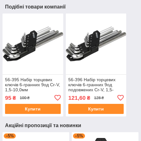
Подібні товари компанії
56-395 Набір торцевих
56-396 Набір торцевих
ключів 6-гранних 9од Сr-V,
ключів 6-гранних 9од
1,5-10,0мм
подовжених Сr-V, 1,5-
10,0мм
95
121,60
₴
₴
100 ₴
128 ₴
Купити
Купити
Акційні пропозиції та новинки
–5%
–5%