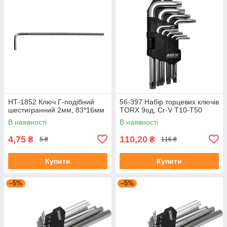
НТ-1852 Ключ Г-подібний
56-397 Набір торцевих ключів
шестигранний 2мм, 83*16мм
TORX 9од, Cr-V Т10-Т50
В наявності
В наявності
4,75
110,20
₴
₴
5 ₴
116 ₴
Купити
Купити
–5%
–5%