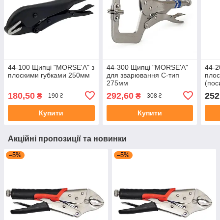
44-100 Щипці "MORSE'A" з
44-300 Щипці "MORSE'A"
44-2
плоскими губками 250мм
для зварювання С-тип
плос
275мм
(пос
180,50
292,60
252
₴
₴
190 ₴
308 ₴
Купити
Купити
Акційні пропозиції та новинки
–5%
–5%