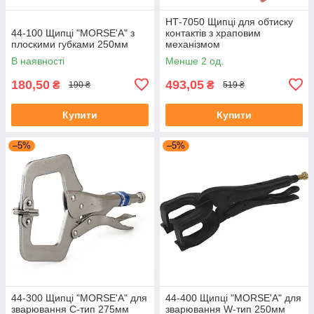
НТ-7050 Щипці для обтиску
44-100 Щипці "MORSE'A" з
контактів з храповим
плоскими губками 250мм
механізмом
В наявності
Менше 2 од.
180,50
493,05
₴
₴
190 ₴
519 ₴
Купити
Купити
–5%
–5%
44-300 Щипці "MORSE'A" для
44-400 Щипці "MORSE'A" для
зварювання С-тип 275мм
зварювання W-тип 250мм