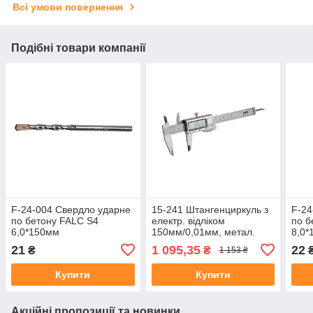
Всі умови повернення
Подібні товари компанії
F-24-004 Свердло ударне
15-241 Штангенциркуль з
F-24
по бетону FALC S4
електр. відліком
по б
6,0*150мм
150мм/0,01мм, метал.
8,0*
корпус, PREMIUM
21
1 095,35
22
₴
₴
1 153 ₴
Купити
Купити
Акційні пропозиції та новинки