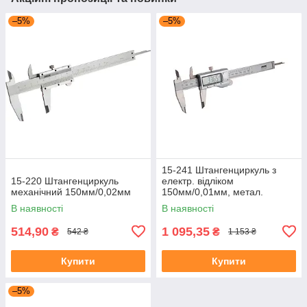
–5%
–5%
15-241 Штангенциркуль з
15-220 Штангенциркуль
електр. відліком
механічний 150мм/0,02мм
150мм/0,01мм, метал.
корпус, PREMIUM
В наявності
В наявності
514,90
1 095,35
₴
₴
542 ₴
1 153 ₴
Купити
Купити
–5%