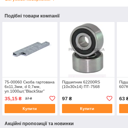
Подібні товари компанії
75-00060 Скоба гартована
Підшипник 62200RS
Підш
6х11,3мм, d 0,7мм,
(10х30х14) ПТ-7568
607К
уп.1000шт,"BlackStar"
35,15
97
63
₴
₴
37 ₴
Купити
Купити
Акційні пропозиції та новинки