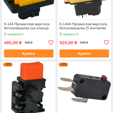
К-144 Промислові верстати,
К-144А Промислові верстати,
бетономішалка (на планці)
бетономішалка (5 контактів)
В наявності
В наявності
465,50
520,60
₴
₴
490 ₴
548 ₴
Купити
Купити
–5%
–5%