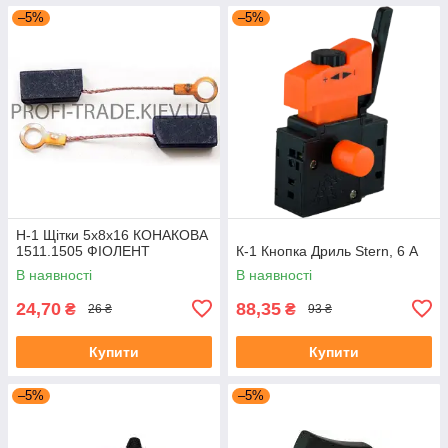
–5%
–5%
Н-1 Щітки 5х8х16 КОНАКОВА
1511.1505 ФІОЛЕНТ
К-1 Кнопка Дриль Stern, 6 А
В наявності
В наявності
24,70
88,35
₴
₴
26 ₴
93 ₴
Купити
Купити
–5%
–5%