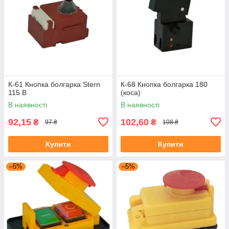
К-61 Кнопка болгарка Stern
К-68 Кнопка болгарка 180
115 В
(коса)
В наявності
В наявності
92,15
102,60
₴
₴
97 ₴
108 ₴
Купити
Купити
–5%
–5%