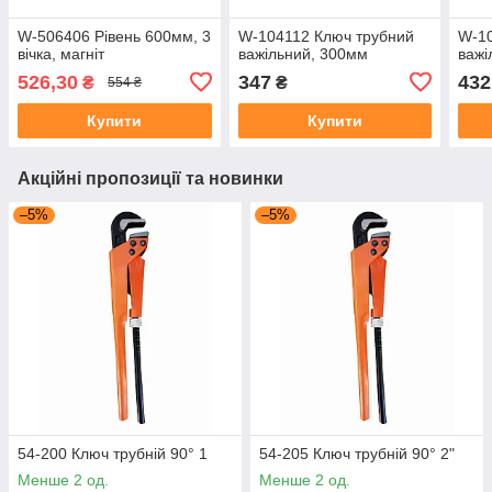
W-506406 Рівень 600мм, 3
W-104112 Ключ трубний
W-10
вічка, магніт
важільний, 300мм
важі
526,30
347
432
₴
₴
554 ₴
Купити
Купити
Акційні пропозиції та новинки
–5%
–5%
54-200 Ключ трубній 90° 1
54-205 Ключ трубній 90° 2"
Менше 2 од.
Менше 2 од.