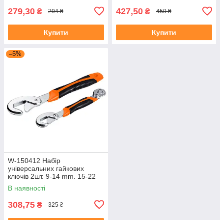
279,30
427,50
₴
₴
294 ₴
450 ₴
Купити
Купити
–5%
W-150412 Набір
універсальних гайкових
ключів 2шт. 9-14 mm. 15-22
mm. 23-32 mm.
В наявності
308,75
₴
325 ₴