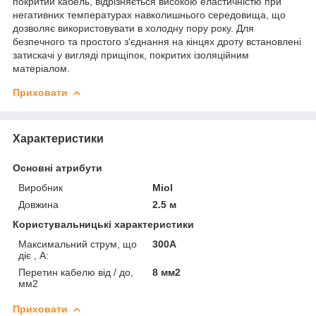
покритий кабель, відрізняється високою еластичністю при
негативних температурах навколишнього середовища, що
дозволяє використовувати в холодну пору року. Для
безпечного та простого з'єднання на кінцях дроту встановлені
затискачі у вигляді прищіпок, покритих ізоляційним
матеріалом.
Приховати
Характеристики
Основні атрибути
Виробник
Miol
Довжина
2.5 м
Користувальницькі характеристики
Максимальний струм, що
300А
діє , А:
Перетин кабелю від / до,
8 мм2
мм2
Приховати