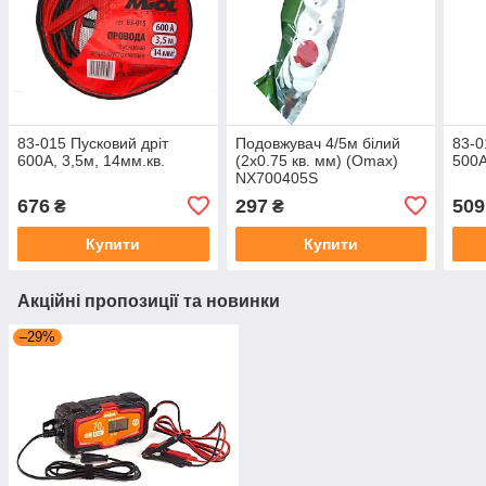
83-015 Пусковий дріт
Подовжувач 4/5м білий
83-0
600А, 3,5м, 14мм.кв.
(2x0.75 кв. мм) (Omax)
500А
NX700405S
676
297
509
₴
₴
Купити
Купити
Акційні пропозиції та новинки
–29%