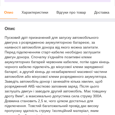
Опис
Характеристики
Відгуки про товар
Доставка
Опис
Пусковий дріт призначений для запуску автомобільного
двигуна з розрядженою акумуляторною батареєю, за
наявності автомобіля донора від якого можна запитати.
Перед підключенням старт-кабелю необхідно заглушити
двигун донора. Спочатку з'єднайте позитивні клеми
акумуляторних батарей червоним кабелем, потім один кінець
чорного кабелю підключіть до мінусової клеми зарядженої
батареї, а другий кінець до незабарвленої масивної частини
автомобіля або мінусової клеми розрядженого акумулятора.
Заведіть автомобіль-донор і зачекайте кілька хвилин, щоб
розряджений АКБ частково заповнив заряд. Після цього
заглушіть двигун і заводьте другий автомобіль. Має товщину
дроту 8мм², а максимально допустима сила струму 300А.
Довжина становить 2,5 м, чого цілком достатньо для
підключення. Товстий багатожильний провід дає високу
пропускну здатність струму. Ізоляційний матеріал, яким