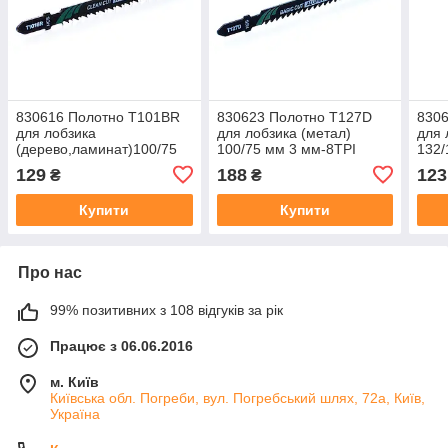
830616 Полотно T101BR
830623 Полотно T127D
830
для лобзика
для лобзика (метал)
для 
(дерево,ламинат)100/75
100/75 мм 3 мм-8TPI
132/
мм2,5 мм-10TPI чистий
швидкий прямий "APRO
шор
129
188
123
₴
₴
прямий реверс "APRO"
PRO"
PRO
Купити
Купити
Про нас
99% позитивних з 108 відгуків за рік
Працює з 06.06.2016
м. Київ
Київська обл. Погреби, вул. Погребський шлях, 72а, Київ,
Україна