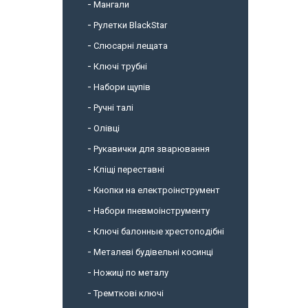
Мангали
Рулетки BlackStar
Слюсарні лещата
Ключі трубні
Набори щупів
Ручні талі
Олівці
Рукавички для зварювання
Кліщі переставні
Кнопки на електроінструмент
Набори пневмоінструменту
Ключі балонные хрестоподібні
Металеві будівельні косинці
Ножиці по металу
Тремткові ключі