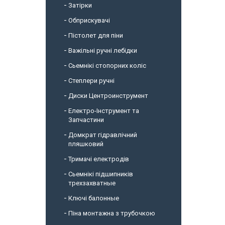
Затірки
Обприскувачі
Пістолет для піни
Важільні ручні лебідки
Сьемнікі стопорних коліс
Степлери ручні
Диски Центроинструмент
Електро-Інструмент та
Запчастини
Домкрат гідравлічний
пляшковий
Тримачі електродів
Сьемнікі підшипників
трехзахватные
Ключі балонные
Піна монтажна з трубочкою