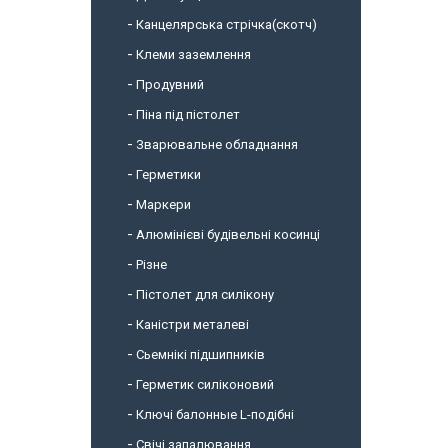
Канцелярська стрічка(скотч)
Клеми заземлення
Продувний
Піна під пістолет
Зварювальне обладнання
Герметики
Маркери
Алюмінієві будівельні косинці
Різне
Пістолет для силікону
Каністри металеві
Сьемнікі підшипників
Герметик силіконовий
Ключі балонные L-подібні
Свічі запалювання