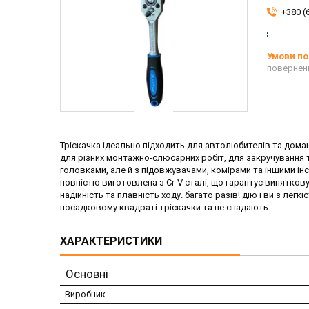
+380 (
повернен
Тріскачка ідеально підходить для автолюбителів та домашн
для різних монтажно-слюсарних робіт, для закручування т
головками, але й з підовжувачами, комірами та іншими ін
повністю виготовлена ​​з Сr-V сталі, що гарантує винятков
надійність та плавність ходу. багато разів! дію і ви з л
посадковому квадраті тріскачки та не спадають.
ХАРАКТЕРИСТИКИ
Основні
Виробник