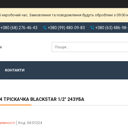
ії неробочий час. Замовлення та повідомлення будуть оброблені з 09:00
+380 (68) 276-46-43
+380 (99) 480-09-83
+380 (63) 486-98
х
КОНТАКТИ
24 ТРІСКАЧКА BLACKSTAR 1/2" 24ЗУБА
аявності
Код:
04-01224