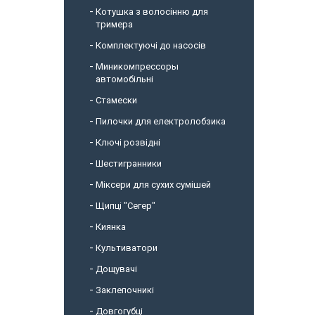
Котушка з волосінню для
тримера
Комплектуючі до насосів
Миникомпрессоры
автомобільні
Стамески
Пилочки для електролобзика
Ключі розвідні
Шестигранники
Міксери для сухих сумішей
Щипці "Сегер"
Киянка
Культиватори
Дощувачі
Заклепочникі
Довгогубці