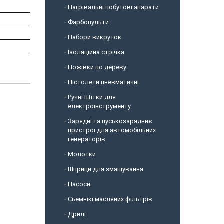
Нагрівальні побутові апарати
Фарбопульти
Набори викруток
Ізоляційна стрічка
Ножівки по дереву
Пістолети пневматичні
Ручні Щітки для
електроінструменту
Зарядні та пуськозарядниє
пристрої для автомобільних
генераторів
Молотки
Шприци для змащування
Насоси
Сьемнікі масляних фільтрів
Дрилі