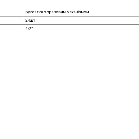
рукоятка з храповим механізмом
24шт
1/2"