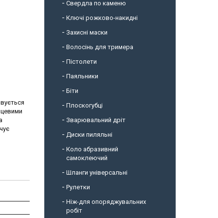
Свердла по каменю
Ключі рожково-накидні
Захисні маски
Волосінь для тримера
Пістолети
Паяльники
Біти
овується
Плоскогубці
орцевими
а
Зварювальний дріт
ечує
Диски пиляльні
Коло абразивний
самоклеючий
Шланги універсальні
Рулетки
Ніж-для опоряджувальних
робіт