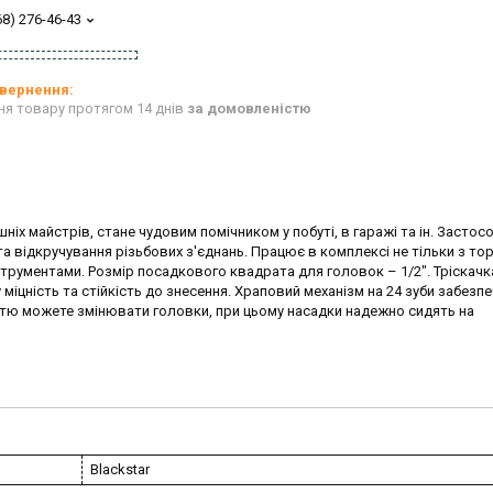
68) 276-46-43
ня товару протягом 14 днів
за домовленістю
іх майстрів, стане чудовим помічником у побуті, в гаражі та ін. Застос
а відкручування різьбових з'єднань. Працює в комплексі не тільки з т
струментами. Розмір посадкового квадрата для головок – 1/2". Тріскачк
у міцність та стійкість до знесення. Храповий механізм на 24 зуби забезп
егкістю можете змінювати головки, при цьому насадки надежно сидять на
Blackstar